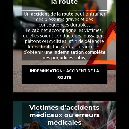
la route
Un
peut entraîner
accident de la route
des blessures graves et des
conséquences durables.
Le cabinet accompagne les victimes,
qu’elles soient conducteurs, passagers,
piétons ou cyclistes, afin de défendre
leurs droits face aux assurances et
d’obtenir une
indemnisation complète
.
des préjudices subis
INDEMNISATION – ACCIDENT DE LA
ROUTE
Victimes d'accidents
médicaux ou erreurs
médicales