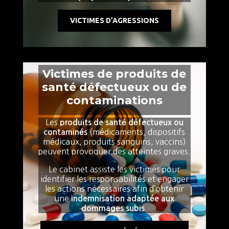
VICTIMES D’AGRESSIONS
Victimes de produits de
santé défectueux ou de
contaminations
Les
produits de santé défectueux ou
(médicaments, dispositifs
contaminés
médicaux, produits sanguins, vaccins)
peuvent provoquer des atteintes graves.
Le cabinet assiste les victimes pour
identifier les responsabilités et engager
les actions nécessaires afin d’obtenir
une
indemnisation adaptée aux
.
dommages subis