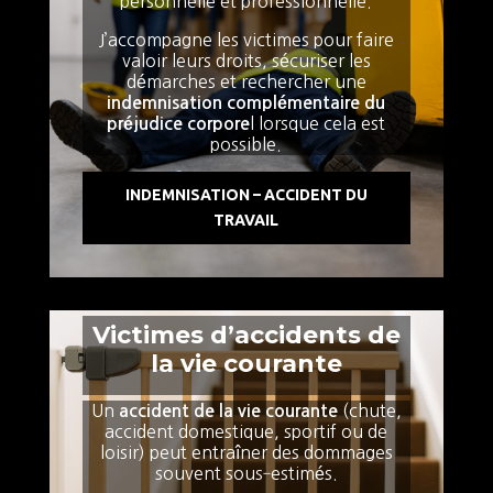
personnelle et professionnelle.
J’accompagne les victimes pour faire
valoir leurs droits, sécuriser les
démarches et rechercher une
indemnisation complémentaire du
l lorsque cela est
préjudice corpore
possible.
INDEMNISATION – ACCIDENT DU
TRAVAIL
Victimes d’accidents de
la vie courante
Un
(chute,
accident de la vie courante
accident domestique, sportif ou de
loisir) peut entraîner des dommages
souvent sous‑estimés.