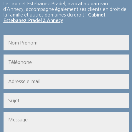
Le cabinet Estebanez‑Pradel, avocat au barreau
d’Annecy, accompagne également ses clients en droit de
la famille et autres domaines du droit:
Cabinet
Estebanez‑Pradel à Annecy