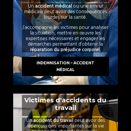
Un
ou une erreur
accident médical
médicale peut avoir des conséquences
lourdes sur la santé.
J’accompagne les victimes pour analyser
la situation, mettre en œuvre les
expertises nécessaires et engager les
démarches permettant d’obtenir la
réparation du préjudice corporel.
INDEMNISATION – ACCIDENT
MÉDICAL
Victimes d'accidents du
travail
Un
peut avoir des
accident du travail
répercussions importantes sur la vie