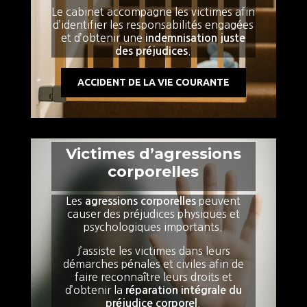
Le cabinet accompagne les victimes afin
d’identifier les responsabilités engagées
et d’obtenir une
indemnisation juste
.
des préjudices
ACCIDENT DE LA VIE COURANTE
Victimes d’agressions
corporelles
Les
peuvent
agressions corporelles
causer des préjudices physiques et
psychologiques importants.
J’assiste les victimes dans leurs
démarches pénales et civiles afin de
faire reconnaître leurs droits et
d’obtenir la
réparation intégrale du
.
préjudice corporel